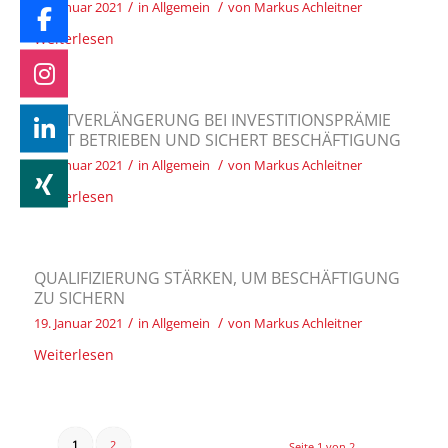
/
/
25. Januar 2021
in
Allgemein
von
Markus Achleitner
Weiterlesen
FRISTVERLÄNGERUNG BEI INVESTITIONSPRÄMIE
HILFT BETRIEBEN UND SICHERT BESCHÄFTIGUNG
/
/
21. Januar 2021
in
Allgemein
von
Markus Achleitner
Weiterlesen
QUALIFIZIERUNG STÄRKEN, UM BESCHÄFTIGUNG
ZU SICHERN
/
/
19. Januar 2021
in
Allgemein
von
Markus Achleitner
Weiterlesen
1
2
Seite 1 von 2