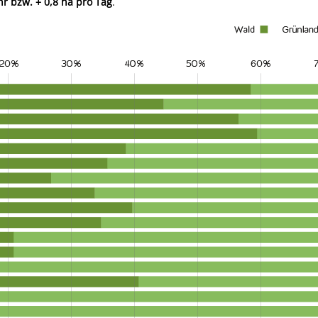
hr bzw. + 0,8 ha pro Tag
.