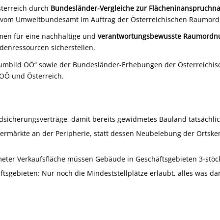
sterreich durch
Bundesländer-Vergleiche zur Flächeninanspruchn
sis vom Umweltbundesamt im Auftrag der Österreichischen Raumor
men für eine nachhaltige und
verantwortungsbewusste Raumordnun
enressourcen sicherstellen.
„Raumbild OÖ“ sowie der Bundesländer-Erhebungen der Österreic
OÖ und Österreich.
cherungsverträge, damit bereits gewidmetes Bauland tatsächlic
rmärkte an der Peripherie, statt dessen Neubelebung der Ortske
ter Verkaufsfläche müssen Gebäude in Geschäftsgebieten 3-stöck
tsgebieten: Nur noch die Mindeststellplätze erlaubt, alles was da