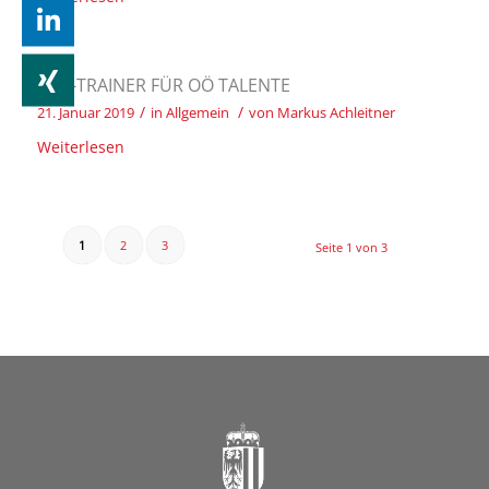
TOP-TRAINER FÜR OÖ TALENTE
/
/
21. Januar 2019
in
Allgemein
von
Markus Achleitner
Weiterlesen
1
2
3
Seite 1 von 3